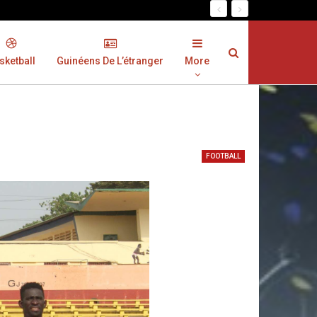
sketball
Guinéens De L’étranger
More
FOOTBALL