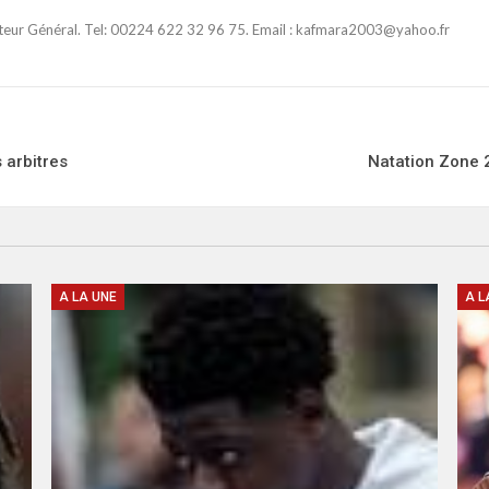
ateur Général. Tel: 00224 622 32 96 75. Email : kafmara2003@yahoo.fr
 arbitres
Natation Zone 
A LA UNE
A L