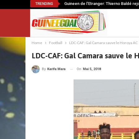
Guineen de l’Etranger: Thierno Baldé rej
TRENDING
Home
Football
LDC-CAF: Gal Camara sauve le Horoya AC
LDC-CAF: Gal Camara sauve le 
On
Mai 5, 2018
By
Karifa Mara