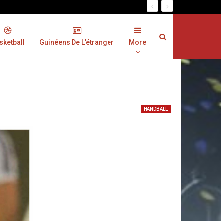
sketball
Guinéens De L’étranger
More
HANDBALL