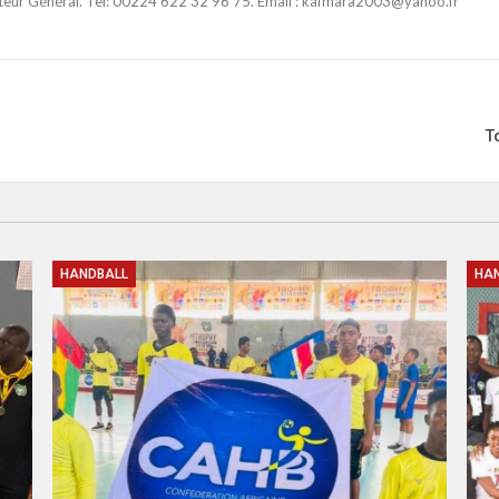
ateur Général. Tel: 00224 622 32 96 75. Email : kafmara2003@yahoo.fr
T
HANDBALL
HA