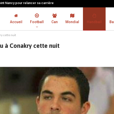
oint Nancy pour relancer sa carrière
Accueil
Football
Can
Mondial
Handball
Ba
y cette nuit
u à Conakry cette nuit