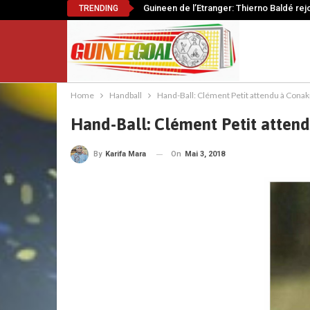
Guineen de l’Etranger: Thierno Baldé rej
TRENDING
Home
Handball
Hand-Ball: Clément Petit attendu à Conakr
Hand-Ball: Clément Petit attend
On
Mai 3, 2018
By
Karifa Mara