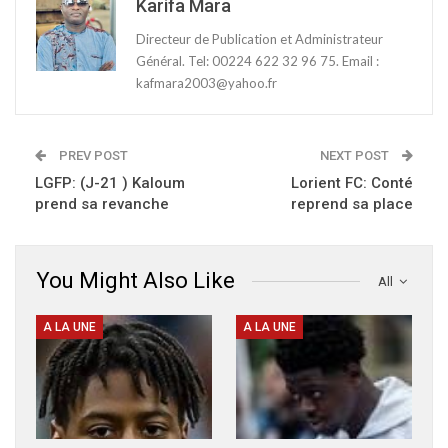
Karifa Mara
Directeur de Publication et Administrateur
Général. Tel: 00224 622 32 96 75. Email :
kafmara2003@yahoo.fr
PREV POST
NEXT POST
LGFP: (J-21 ) Kaloum
Lorient FC: Conté
prend sa revanche
reprend sa place
You Might Also Like
All
A LA UNE
A LA UNE