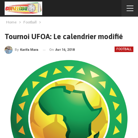
Home
Football
Tournoi UFOA: Le calendrier modifié
FOOTBALL
On
Avr 16, 2018
By
Karifa Mara