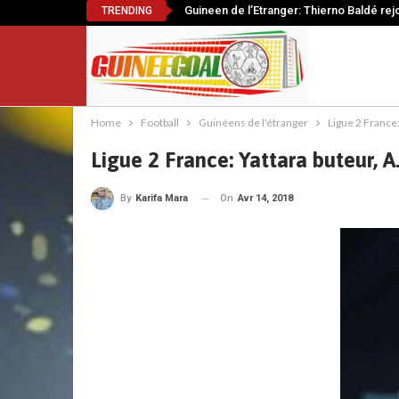
Guineen de l’Etranger: Thierno Baldé rej
TRENDING
Home
Football
Guinéens de l'étranger
Ligue 2 France:
Ligue 2 France: Yattara buteur, A
On
Avr 14, 2018
By
Karifa Mara