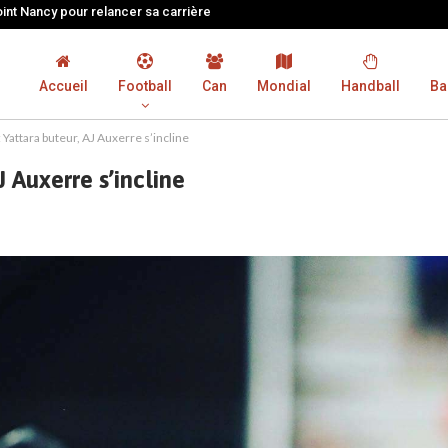
oint Nancy pour relancer sa carrière
Accueil
Football
Can
Mondial
Handball
Ba
 Yattara buteur, AJ Auxerre s’incline
J Auxerre s’incline