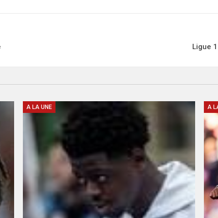
é
Ligue 
A LA UNE
A L