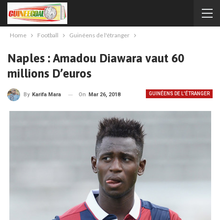
Home
Football
Guinéens de l'étranger
Naples : Amadou Diawara vaut 60
millions D’euros
GUINÉENS DE L'ÉTRANGER
On
Mar 26, 2018
By
Karifa Mara