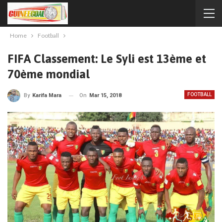
Home
Football
FIFA Classement: Le Syli est 13ème et
70ème mondial
FOOTBALL
On
Mar 15, 2018
By
Karifa Mara