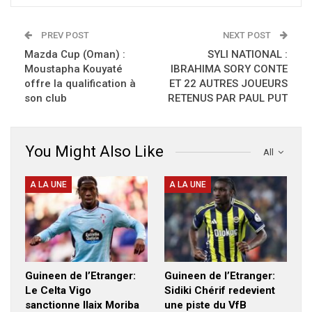
PREV POST
NEXT POST
Mazda Cup (Oman) :
SYLI NATIONAL :
Moustapha Kouyaté
IBRAHIMA SORY CONTE
offre la qualification à
ET 22 AUTRES JOUEURS
son club
RETENUS PAR PAUL PUT
You Might Also Like
All
A LA UNE
A LA UNE
Guineen de l’Etranger:
Guineen de l’Etranger:
Le Celta Vigo
Sidiki Chérif redevient
sanctionne Ilaix Moriba
une piste du VfB