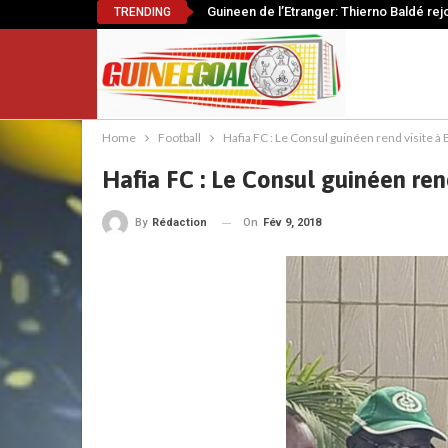
Guineen de l’Etranger: Thierno Baldé rej
TRENDING
Home
Football
Hafia FC : Le Consul guinéen rend visite à 
Hafia FC : Le Consul guinéen ren
On
Fév 9, 2018
By
Rédaction