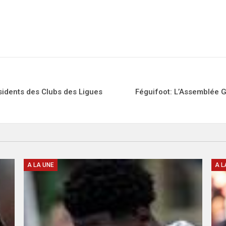
sidents des Clubs des Ligues
Féguifoot: L’Assemblée G
A LA UNE
A L