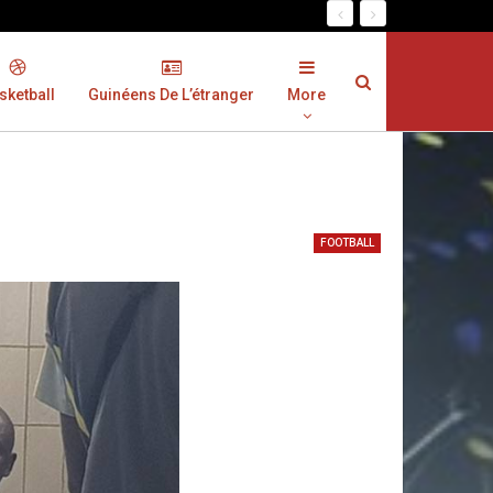
sketball
Guinéens De L’étranger
More
FOOTBALL