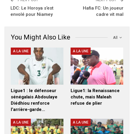
LDC: Le Horoya s’est
Hafia FC: Un joueur
envolé pour Niamey
cadre vit mal
You Might Also Like
All
A LA UNE
A LA UNE
Ligue1 : le défenseur
Ligue1: la Renaissance
sénégalais Abdoulaye
chute, mais Maleah
Diédhiou renforce
refuse de plier
l’arrière-garde…
A LA UNE
A LA UNE