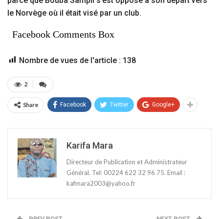
parce que Bouba Sampil s’est opposé à son départ vers
le Norvège où il était visé par un club.
Facebook Comments Box
Nombre de vues de l'article :
138
2
Share
Facebook
Twitter
Google+
Karifa Mara
Directeur de Publication et Administrateur
Général. Tel: 00224 622 32 96 75. Email :
kafmara2003@yahoo.fr
PREV POST
NEXT POST