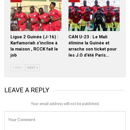
Ligue 2 Guinée (J-16) :
CAN U-23 : Le Mali
Karfamoriah s’incline à
élimine la Guinée et
la maison , RCCK fait le
arrache son ticket pour
job
les J.O d’été Paris…
PREV
NEXT
LEAVE A REPLY
Your email address will not be published.