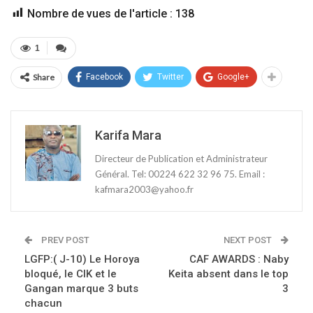
Nombre de vues de l'article :
138
1
Share
Facebook
Twitter
Google+
Karifa Mara
Directeur de Publication et Administrateur
Général. Tel: 00224 622 32 96 75. Email :
kafmara2003@yahoo.fr
PREV POST
NEXT POST
LGFP:( J-10) Le Horoya
CAF AWARDS : Naby
bloqué, le CIK et le
Keita absent dans le top
Gangan marque 3 buts
3
chacun