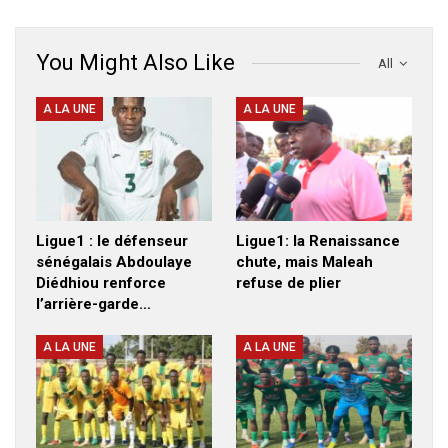
You Might Also Like
All
A LA UNE
A LA UNE
Ligue1 : le défenseur
Ligue1: la Renaissance
sénégalais Abdoulaye
chute, mais Maleah
Diédhiou renforce
refuse de plier
l’arrière-garde…
A LA UNE
A LA UNE