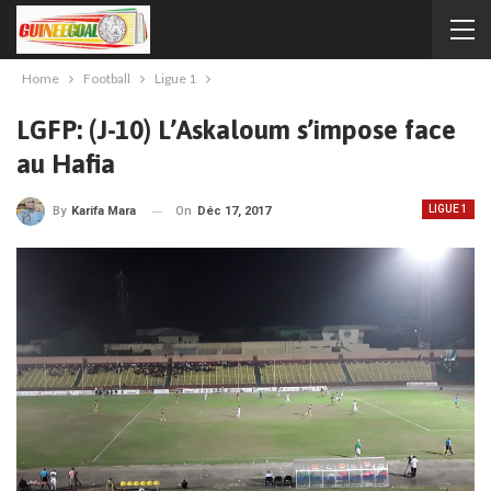
Home
Football
Ligue 1
LGFP: (J-10) L’Askaloum s’impose face
au Hafia
LIGUE 1
On
Déc 17, 2017
By
Karifa Mara