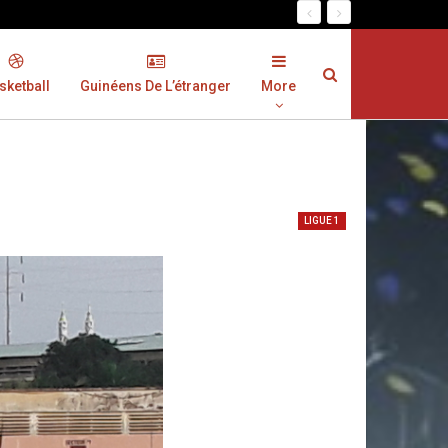
sketball
Guinéens De L’étranger
More
LIGUE 1