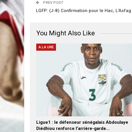
PREV POST
LGFP: (J-8) Confirmation pour le Hac, L’Asfag
You Might Also Like
A LA UNE
Ligue1 : le défenseur sénégalais Abdoulaye
Diédhiou renforce l’arrière-garde…