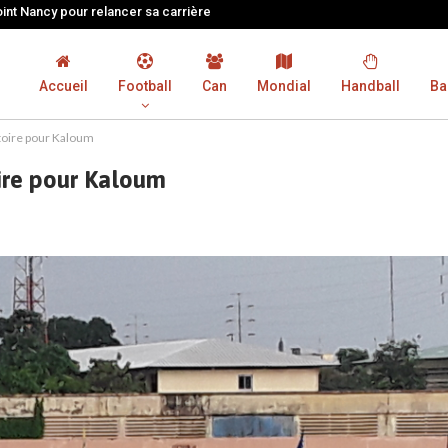
oint Nancy pour relancer sa carrière
Accueil
Football
Can
Mondial
Handball
Ba
ctoire pour Kaloum
oire pour Kaloum