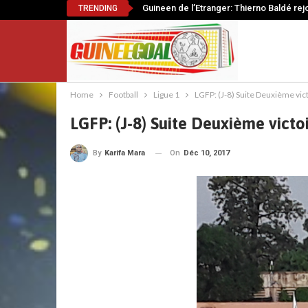
Guineen de l’Etranger: Thierno Baldé rej
TRENDING
Home
Football
Ligue 1
LGFP: (J-8) Suite Deuxième vi
LGFP: (J-8) Suite Deuxième vict
On
Déc 10, 2017
By
Karifa Mara