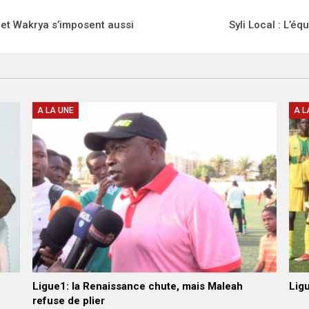
 et Wakrya s’imposent aussi
Syli Local : L’é
A LA UNE
A L
Ligue1: la Renaissance chute, mais Maleah
Ligu
refuse de plier