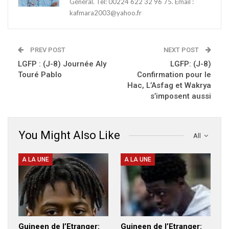
Général. Tel: 00224 622 32 96 75. Email :
kafmara2003@yahoo.fr
PREV POST
NEXT POST
LGFP : (J-8) Journée Aly
LGFP: (J-8)
Touré Pablo
Confirmation pour le
Hac, L’Asfag et Wakrya
s’imposent aussi
You Might Also Like
All
A LA UNE
A LA UNE
Guineen de l’Etranger:
Guineen de l’Etranger: