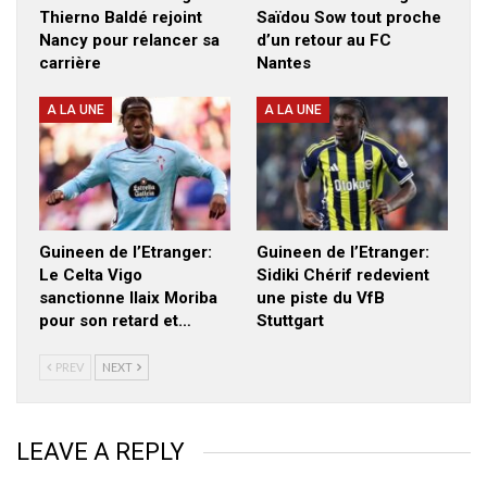
Thierno Baldé rejoint
Saïdou Sow tout proche
Nancy pour relancer sa
d’un retour au FC
carrière
Nantes
A LA UNE
A LA UNE
Guineen de l’Etranger:
Guineen de l’Etranger:
Le Celta Vigo
Sidiki Chérif redevient
sanctionne Ilaix Moriba
une piste du VfB
pour son retard et…
Stuttgart
PREV
NEXT
LEAVE A REPLY