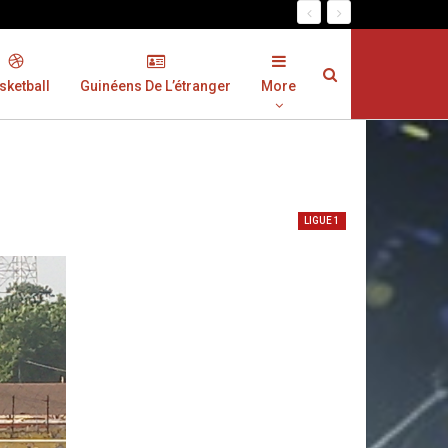
sketball
Guinéens De L’étranger
More
LIGUE 1