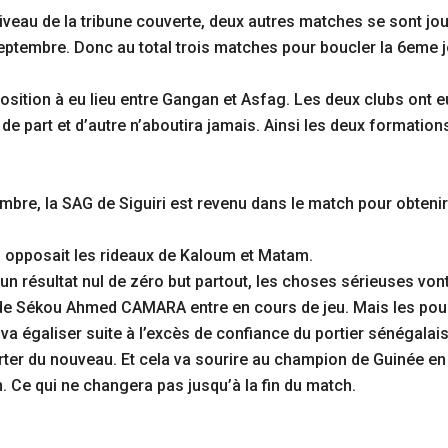
iveau de la tribune couverte, deux autres matches se sont jou
ptembre. Donc au total trois matches pour boucler la 6eme jo
osition à eu lieu entre Gangan et Asfag. Les deux clubs ont 
e part et d’autre n’aboutira jamais. Ainsi les deux formations 
, la SAG de Siguiri est revenu dans le match pour obtenir l
du opposait les rideaux de Kaloum et Matam.
un résultat nul de zéro but partout, les choses sérieuses vo
e de Sékou Ahmed CAMARA entre en cours de jeu. Mais les pou
va égaliser suite à l’excès de confiance du portier sénégalai
ter du nouveau. Et cela va sourire au champion de Guinée en 
 Ce qui ne changera pas jusqu’à la fin du match.