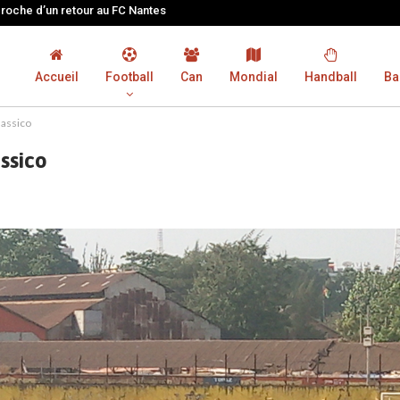
proche d’un retour au FC Nantes
Accueil
Football
Can
Mondial
Handball
Ba
lassico
ssico