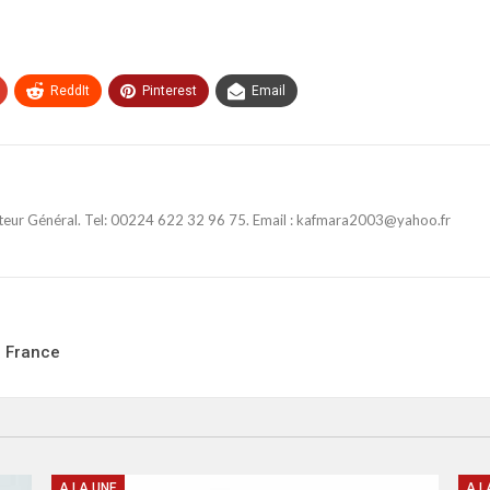
ReddIt
Pinterest
Email
ateur Général. Tel: 00224 622 32 96 75. Email : kafmara2003@yahoo.fr
a France
A LA UNE
A L