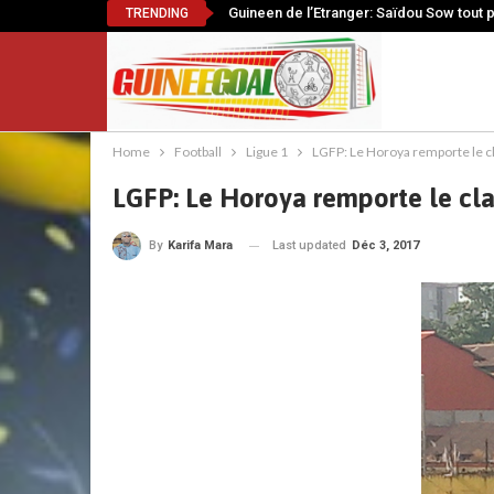
Guineen de l’Etranger: Saïdou Sow tout 
TRENDING
Home
Football
Ligue 1
LGFP: Le Horoya remporte le c
LGFP: Le Horoya remporte le cla
Last updated
Déc 3, 2017
By
Karifa Mara