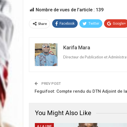
Nombre de vues de l'article :
139
Share
Facebook
Twitter
Google+
Karifa Mara
Directeur de Publication et Administr
PREV POST
Feguifoot: Compte rendu du DTN Adjoint de l
You Might Also Like
A LA UNE