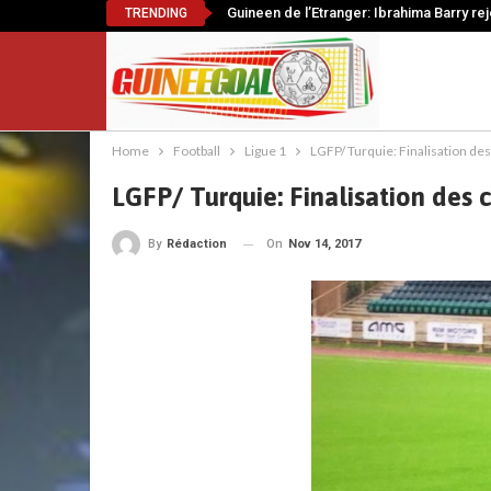
Guineen de l’Etranger: Ibrahima Barry re
TRENDING
Home
Football
Ligue 1
LGFP/ Turquie: Finalisation de
LGFP/ Turquie: Finalisation des 
On
Nov 14, 2017
By
Rédaction