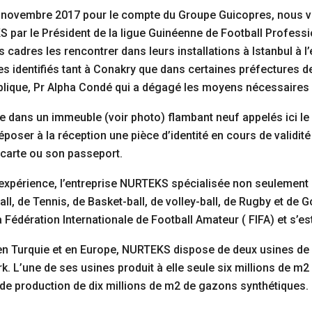
 novembre 2017 pour le compte du Groupe Guicopres, nous vo
 par le Président de la ligue Guinéenne de Football Professi
cadres les rencontrer dans leurs installations à Istanbul à l’ef
es identifiés tant à Conakry que dans certaines préfectures 
lique, Pr Alpha Condé qui a dégagé les moyens nécessaires à
dans un immeuble (voir photo) flambant neuf appelés ici le Wo
époser à la réception une pièce d’identité en cours de validité
a carte ou son passeport.
’expérience, l’entreprise NURTEKS spécialisée non seulement 
l, de Tennis, de Basket-ball, de volley-ball, de Rugby et de G
e la Fédération Internationale de Football Amateur ( FIFA) et 
n Turquie et en Europe, NURTEKS dispose de deux usines de 
 L’une de ses usines produit à elle seule six millions de m
e de production de dix millions de m2 de gazons synthétiques.