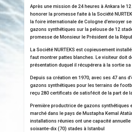
Après une mission de 24 heures à Ankara le 12
honorer la promesse faite à la Société NURTEKS
la foire internationale de Cologne d’envoyer ses 
gazons synthétiques sur la pelouse de 12 stad
promesse de Monsieur le Président de la Répub
La Société NURTEKS est copieusement installée 
faut montrer pattes blanches. Le visiteur doit d
présentation duquel il récupérera à la sortie s
Depuis sa création en 1970, avec ses 47 ans d
gazons synthétiques pour les terrains de footbal
reçu 280 certificats de satisfécit de la part d
Première productrice de gazons synthétiques e
marché dans le pays de Mustapha Kemal Atatürk.
installations réunies ont une capacité annuell
soixante-dix (70) stades à Istanbul