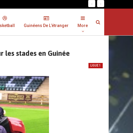
sketball
Guinéens De L’étranger
More
r les stades en Guinée
LIGUE 1