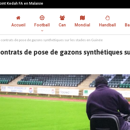
joint Kedah FA en Malaisie
Accueil
Football
Can
Mondial
Handball
Ba
s contrats de pose de gazons synthétiques sur les stades en Guinée
contrats de pose de gazons synthétiques su