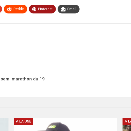
ReddIt
Pinterest
Email
du semi marathon du 19
A LA UNE
A L