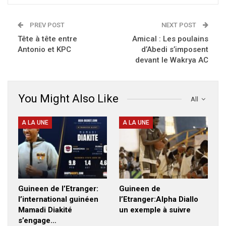
PREV POST
NEXT POST
Tête à tête entre
Amical : Les poulains
Antonio et KPC
d’Abedi s’imposent
devant le Wakrya AC
You Might Also Like
All
A LA UNE
A LA UNE
Guineen de l’Etranger:
Guineen de
l’international guinéen
l’Etranger:Alpha Diallo
Mamadi Diakité
un exemple à suivre
s’engage…