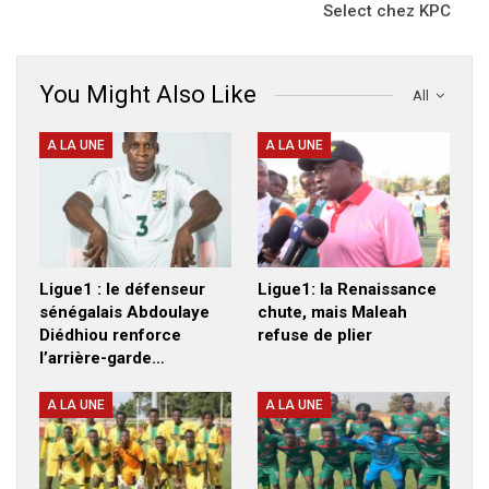
Select chez KPC
You Might Also Like
All
A LA UNE
A LA UNE
Ligue1 : le défenseur
Ligue1: la Renaissance
sénégalais Abdoulaye
chute, mais Maleah
Diédhiou renforce
refuse de plier
l’arrière-garde…
A LA UNE
A LA UNE