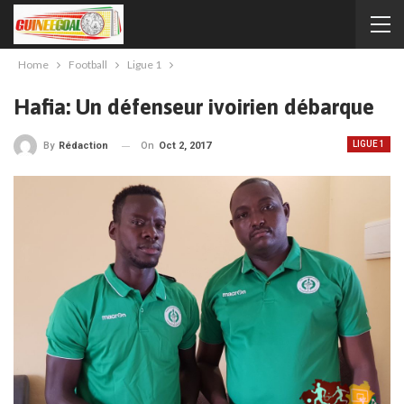
Home
Football
Ligue 1
Hafia: Un défenseur ivoirien débarque
LIGUE 1
On
Oct 2, 2017
By
Rédaction