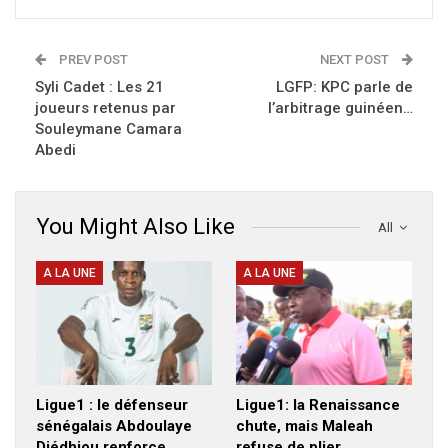
PREV POST
NEXT POST
Syli Cadet : Les 21
LGFP: KPC parle de
joueurs retenus par
l’arbitrage guinéen…
Souleymane Camara
Abedi
You Might Also Like
All
A LA UNE
A LA UNE
Ligue1 : le défenseur
Ligue1: la Renaissance
sénégalais Abdoulaye
chute, mais Maleah
Diédhiou renforce
refuse de plier