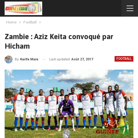
Home
Football
Zambie : Aziz Keita convoqué par
Hicham
FOOTBALL
Last updated
Août 27, 2017
By
Karifa Mara