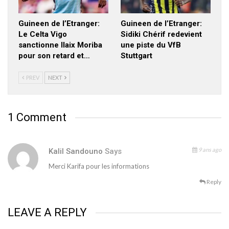
Guineen de l’Etranger:
Guineen de l’Etranger:
Le Celta Vigo
Sidiki Chérif redevient
sanctionne Ilaix Moriba
une piste du VfB
pour son retard et…
Stuttgart
PREV
NEXT
1 Comment
9 ans ago
Kalil Sandouno
Says
Merci Karifa pour les informations
Reply
LEAVE A REPLY