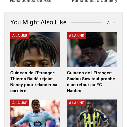
Hafia bombarde ASK
Kamano est à Conakry
You Might Also Like
All
A LA UNE
A LA UNE
Guineen de l’Etranger:
Guineen de l’Etranger:
Thierno Baldé rejoint
Saïdou Sow tout proche
Nancy pour relancer sa
d’un retour au FC
carrière
Nantes
A LA UNE
A LA UNE