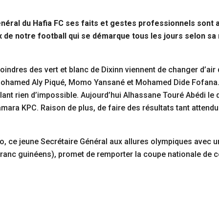
néral du Hafia FC ses faits et gestes professionnels sont
 de notre football qui se démarque tous les jours selon sa m
 moindres des vert et blanc de Dixinn viennent de changer d’a
de Mohamed Aly Piqué, Momo Yansané et Mohamed Dide Fofana.
t rien d’impossible. Aujourd’hui Alhassane Touré Abédi le dit 
mara KPC. Raison de plus, de faire des résultats tant atten
ro, ce jeune Secrétaire Général aux allures olympiques avec
franc guinéens), promet de remporter la coupe nationale de ce