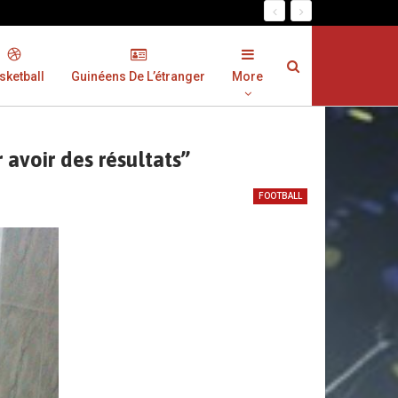
sketball
Guinéens De L’étranger
More
avoir des résultats’’
FOOTBALL