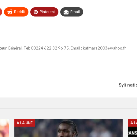
ReddIt
Pinterest
Email
ateur Général. Tel: 00224 622 32 96 75. Email : kafmara2003@yahoo.fr
Syli nat
A LA UNE
A L