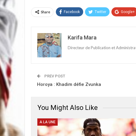
Share
Facebook
Twitter
Google+
Karifa Mara
Directeur de Publication et Administr
PREV POST
Horoya : Khadim défie Zvunka
You Might Also Like
A LA UNE