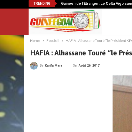
Guineen de l’Etranger: Le Celta Vigo sanc
TRENDING
Home
Football
HAFIA : Alhassane Touré ‘’le Président KPC 
HAFIA : Alhassane Touré ‘’le Prés
On
Août 26, 2017
By
Karifa Mara