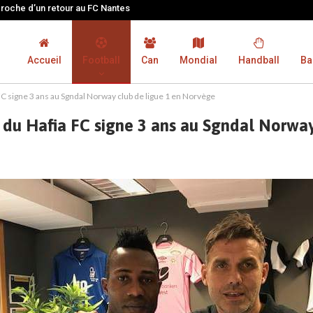
proche d’un retour au FC Nantes
Accueil
Football
Can
Mondial
Handball
Ba
C signe 3 ans au Sgndal Norway club de ligue 1 en Norvège
du Hafia FC signe 3 ans au Sgndal Norway