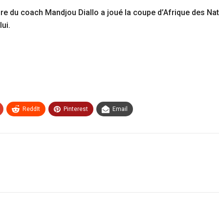
e du coach Mandjou Diallo a joué la coupe d’Afrique des Na
ui.
ReddIt
Pinterest
Email