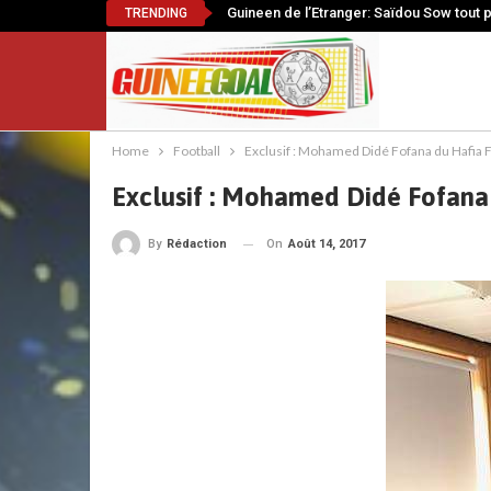
Guineen de l’Etranger: Saïdou Sow tout 
TRENDING
Home
Football
Exclusif : Mohamed Didé Fofana du Hafia F
Exclusif : Mohamed Didé Fofana 
On
Août 14, 2017
By
Rédaction