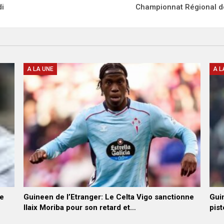
di
Championnat Régional de 
A LA UNE
A L
he
Guineen de l’Etranger: Le Celta Vigo sanctionne
Guin
Ilaix Moriba pour son retard et…
pist