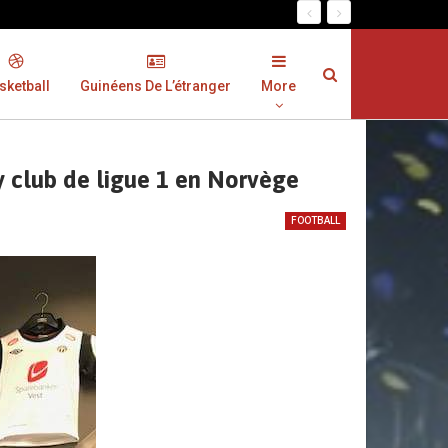
sketball
Guinéens De L’étranger
More
 club de ligue 1 en Norvège
FOOTBALL