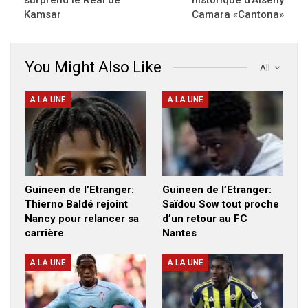
surprend le Real de
historique d’Alseny
Kamsar
Camara «Cantona»
You Might Also Like
All
A LA UNE
A LA UNE
Guineen de l’Etranger:
Guineen de l’Etranger:
Thierno Baldé rejoint
Saïdou Sow tout proche
Nancy pour relancer sa
d’un retour au FC
carrière
Nantes
A LA UNE
A LA UNE