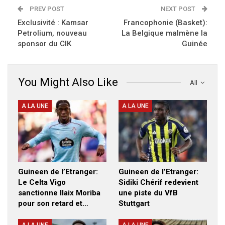
PREV POST
NEXT POST
Exclusivité : Kamsar
Francophonie (Basket):
Petrolium, nouveau
La Belgique malmène la
sponsor du CIK
Guinée
You Might Also Like
All
A LA UNE
A LA UNE
Guineen de l’Etranger:
Guineen de l’Etranger:
Le Celta Vigo
Sidiki Chérif redevient
sanctionne Ilaix Moriba
une piste du VfB
pour son retard et…
Stuttgart