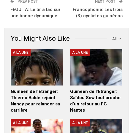
PREV POST
NEXT POST
FEGUITA: Le tir à lac sur
Francophonie: Les trois
une bonne dynamique.
(3) cyclistes guinéens
You Might Also Like
All
A LA UNE
A LA UNE
Guineen de l’Etranger:
Guineen de l’Etranger:
Thierno Baldé rejoint
Saïdou Sow tout proche
Nancy pour relancer sa
d’un retour au FC
carrière
Nantes
A LA UNE
A LA UNE