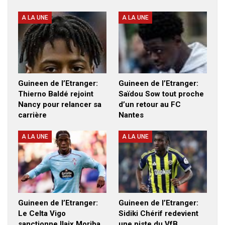
A LA UNE
A LA UNE
Guineen de l’Etranger:
Guineen de l’Etranger:
Thierno Baldé rejoint
Saïdou Sow tout proche
Nancy pour relancer sa
d’un retour au FC
carrière
Nantes
A LA UNE
A LA UNE
Guineen de l’Etranger:
Guineen de l’Etranger:
Le Celta Vigo
Sidiki Chérif redevient
sanctionne Ilaix Moriba
une piste du VfB