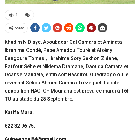
1
Share
Khadim N’Diaye, Aboubacar Gal Camara et Aminata
Ibrahima Condé, Pape Amadou Touré et Alsény
Bangoura Tomasi, Ibrahima Sory Sakhon Zidane,
Baffour Sébe et Nikiema Dramane, Daouda Camara et
Ocansé Mandéla, enfin soit Bassirou Ouédraogo ou le
revenant Sékou Ahmed Camara Trézeguet. La dite
opposition HAC CF Mounana est prévu ce mardi à 16h
TU au stade du 28 Septembre.
Karifa Mara.
622 32 96 75.
Guineegoal84@gmail.com.