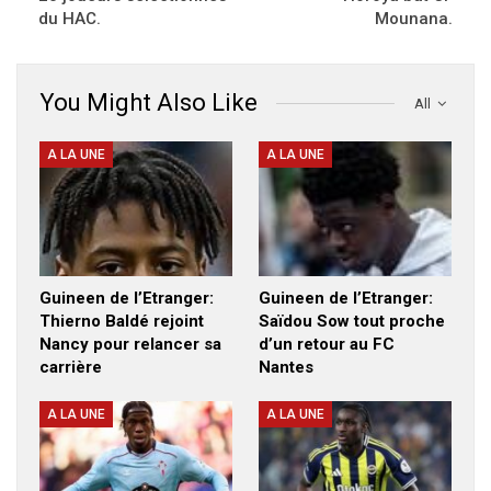
du HAC.
Mounana.
You Might Also Like
All
A LA UNE
A LA UNE
Guineen de l’Etranger:
Guineen de l’Etranger:
Thierno Baldé rejoint
Saïdou Sow tout proche
Nancy pour relancer sa
d’un retour au FC
carrière
Nantes
A LA UNE
A LA UNE