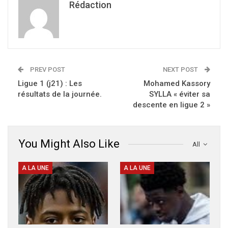
Rédaction
PREV POST
NEXT POST
Ligue 1 (j21) : Les
Mohamed Kassory
résultats de la journée.
SYLLA « éviter sa
descente en ligue 2 »
You Might Also Like
All
A LA UNE
A LA UNE