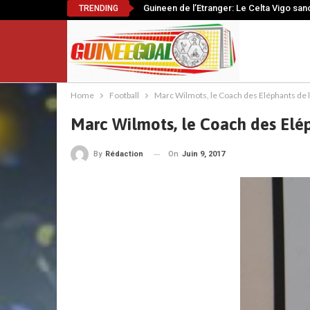
Guineen de l’Etranger: Le Celta Vigo sanc
TRENDING
Home
Football
Marc Wilmots, le Coach des Eléphants de la
Marc Wilmots, le Coach des Eléph
On
Juin 9, 2017
By
Rédaction