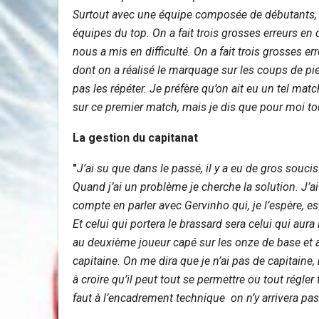
Surtout avec une équipe composée de débutants, un
équipes du top. On a fait trois grosses erreurs en
nous a mis en difficulté. On a fait trois grosses e
dont on a réalisé le marquage sur les coups de pie
pas les répéter. Je préfère qu’on ait eu un tel ma
sur ce premier match, mais je dis que pour moi t
La gestion du capitanat
"
J’ai su que dans le passé, il y a eu de gros souci
Quand j’ai un problème je cherche la solution. J’a
compte en parler avec Gervinho qui, je l’espère, est
Et celui qui portera le brassard sera celui qui aura
au deuxième joueur capé sur les onze de base et ain
capitaine. On me dira que je n’ai pas de capitaine
à croire qu’il peut tout se permettre ou tout régler
faut à l’encadrement technique on n’y arrivera pas