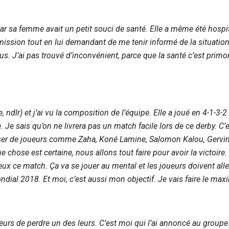
r sa femme avait un petit souci de santé. Elle a même été hospit
ermission tout en lui demandant de me tenir informé de la situation.
s. J’ai pas trouvé d’inconvénient, parce que la santé c’est primordi
ie, ndlr) et j’ai vu la composition de l’équipe. Elle a joué en 4-1
que. Je sais qu’on ne livrera pas un match facile lors de ce derby. 
asser de joueurs comme Zaha, Koné Lamine, Salomon Kalou, Gervin
chose est certaine, nous allons tout faire pour avoir la victoire. C
mieux ce match. Ça va se jouer au mental et les joueurs doivent alle
ondial 2018. Et moi, c’est aussi mon objectif. Je vais faire le m
eurs de perdre un des leurs. C’est moi qui l’ai annoncé au groupe.