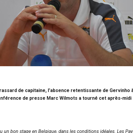
rassard de capitaine, l’absence retentissante de Gervinho à
conférence de presse Marc Wilmots a tourné cet après-midi 
 eu un bon stage en Belgique, dans les conditions idéales. Les Pay