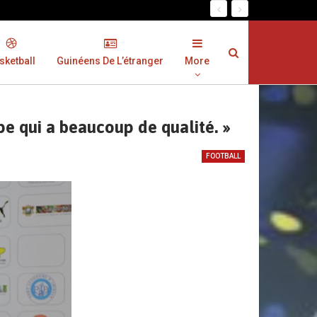
sketball
Guinéens De L’étranger
More
pe qui a beaucoup de qualité. »
FOOTBALL