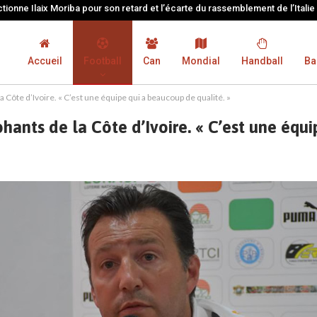
tionne Ilaix Moriba pour son retard et l’écarte du rassemblement de l’Italie
Accueil
Football
Can
Mondial
Handball
Ba
 Côte d’Ivoire. « C’est une équipe qui a beaucoup de qualité. »
ants de la Côte d’Ivoire. « C’est une équi