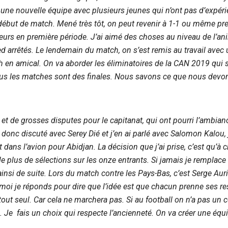
e nouvelle équipe avec plusieurs jeunes qui n’ont pas d’expérienc
 début de match. Mené très tôt, on peut revenir à 1-1 ou même pren
rreurs en première période. J’ai aimé des choses au niveau de l’an
d arrêtés. Le lendemain du match, on s’est remis au travail avec 
tch en amical. On va aborder les éliminatoires de la CAN 2019 qui
ous les matches sont des finales. Nous savons ce que nous devon
s et de grosses disputes pour le capitanat, qui ont pourri l’ambia
i donc discuté avec Serey Dié et j’en ai parlé avec Salomon Kalou,
 dans l’avion pour Abidjan. La décision que j’ai prise, c’est qu’à 
 le plus de sélections sur les onze entrants. Si jamais je remplace
si de suite. Lors du match contre les Pays-Bas, c’est Serge Aurier 
, moi je réponds pour dire que l’idée est que chacun prenne ses r
 tout seul. Car cela ne marchera pas. Si au football on n’a pas un c
. Je fais un choix qui respecte l’ancienneté. On va créer une équ