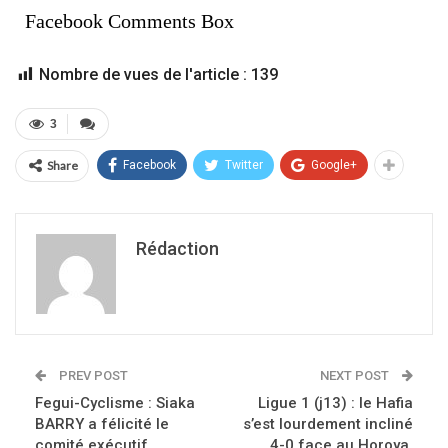
Facebook Comments Box
Nombre de vues de l'article :
139
3
Share
Facebook
Twitter
Google+
Rédaction
PREV POST
NEXT POST
Fegui-Cyclisme : Siaka
Ligue 1 (j13) : le Hafia
BARRY a félicité le
s’est lourdement incliné
comité exécutif.
4-0 face au Horoya.