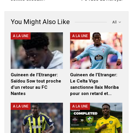
You Might Also Like
All
A LA UNE
A LA UNE
Guineen de l’Etranger:
Guineen de l’Etranger:
Saïdou Sow tout proche
Le Celta Vigo
d’un retour au FC
sanctionne Ilaix Moriba
Nantes
pour son retard et…
A LA UNE
A LA UNE