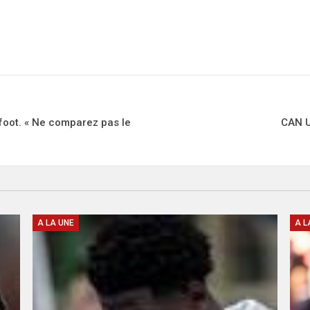
foot. « Ne comparez pas le
CAN U
A LA UNE
A L