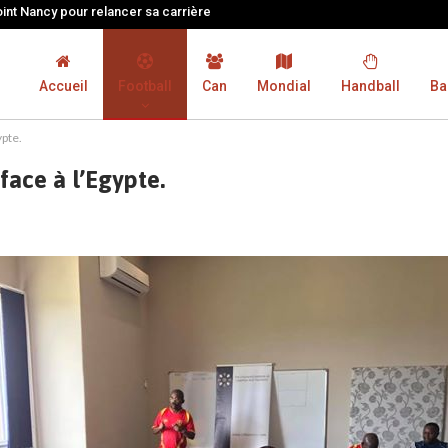
oint Nancy pour relancer sa carrière
Accueil
Football
Can
Mondial
Handball
Ba
ypte.
face à l’Egypte.