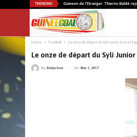
Guineen de l’Etranger: Thierno Baldé rej
TRENDING
Home
Football
Le onze de départ du Syli Junior face à l’Eg
Le onze de départ du Syli Junior 
On
Mar 1, 2017
By
Rédaction