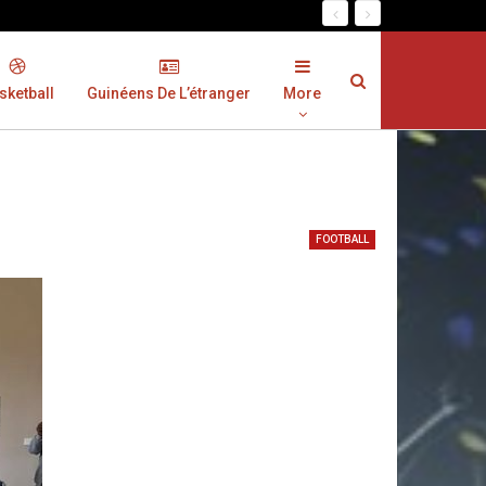
sketball
Guinéens De L’étranger
More
FOOTBALL