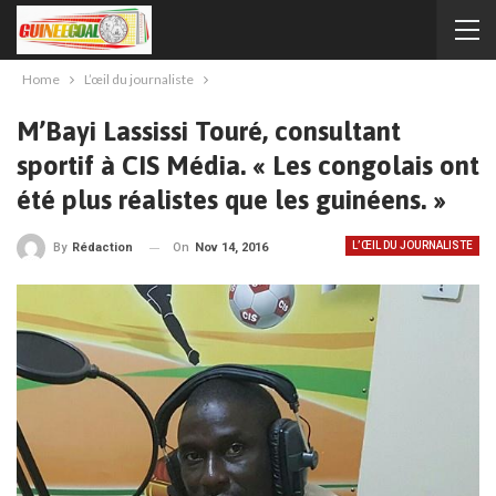
Home
L’œil du journaliste
M’Bayi Lassissi Touré, consultant
sportif à CIS Média. « Les congolais ont
été plus réalistes que les guinéens. »
L’ŒIL DU JOURNALISTE
On
Nov 14, 2016
By
Rédaction