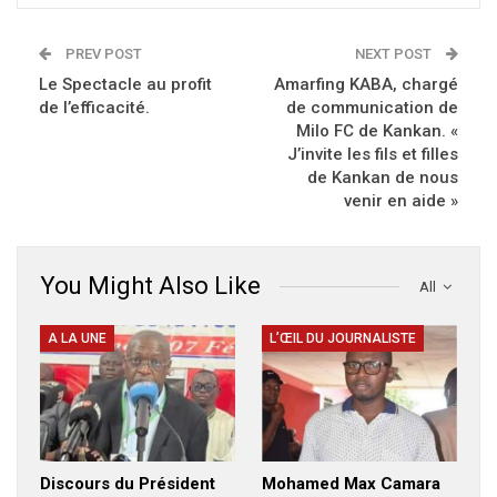
PREV POST
NEXT POST
Le Spectacle au profit
Amarfing KABA, chargé
de l’efficacité.
de communication de
Milo FC de Kankan. «
J’invite les fils et filles
de Kankan de nous
venir en aide »
You Might Also Like
All
A LA UNE
L’ŒIL DU JOURNALISTE
Discours du Président
Mohamed Max Camara