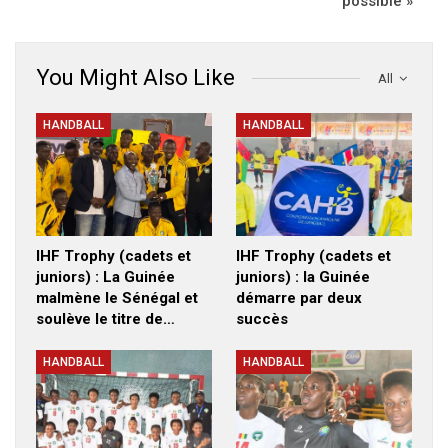
possible »
You Might Also Like
All
HANDBALL
HANDBALL
IHF Trophy (cadets et
IHF Trophy (cadets et
juniors) : La Guinée
juniors) : la Guinée
malmène le Sénégal et
démarre par deux
soulève le titre de…
succès
HANDBALL
HANDBALL