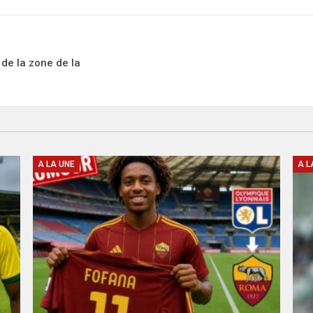
e la zone de la
A LA UNE
A L