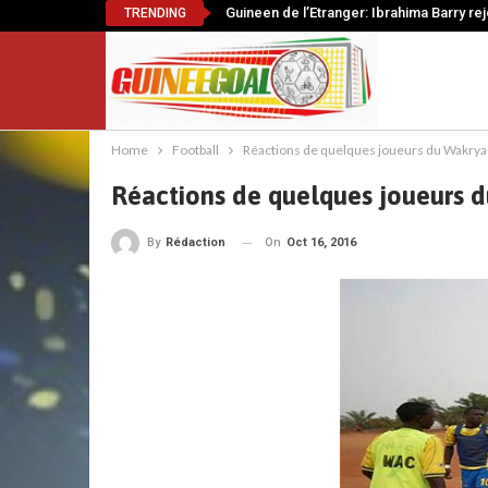
Guineen de l’Etranger: Ibrahima Barry re
TRENDING
Home
Football
Réactions de quelques joueurs du Wakrya
Réactions de quelques joueurs 
On
Oct 16, 2016
By
Rédaction