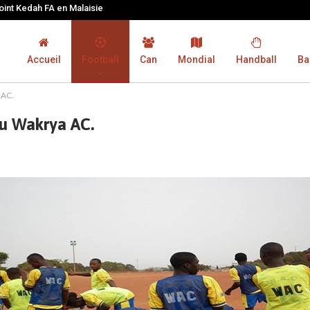
joint Kedah FA en Malaisie
Accueil
Football
Can
Mondial
Handball
Ba
 AC.
du Wakrya AC.