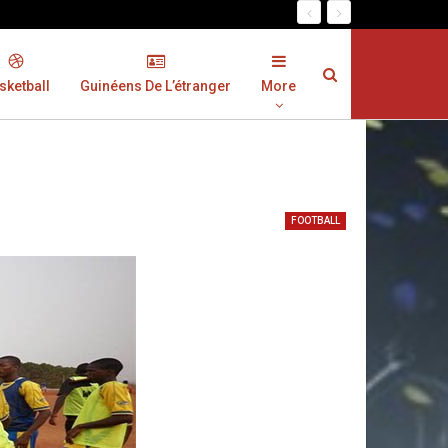
sketball
Guinéens De L’étranger
More
FOOTBALL