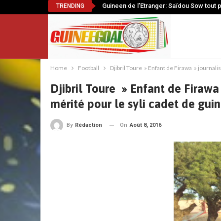
Guineen de l’Etranger: Saïdou Sow tout 
TRENDING
Home
Football
Djibril Toure » Enfant de Firawa » journali
Djibril Toure » Enfant de Firawa
mérité pour le syli cadet de gui
On
Août 8, 2016
By
Rédaction