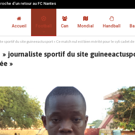
proche d’un retour au FC Nantes
Accueil
Football
Can
Mondial
Handball
Ba
ste sportif du site guineeactusport « Ce match nul est bien mérité pour le syli cadet de
 » journaliste sportif du site guineeactusp
née »