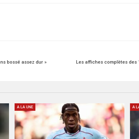
ons bossé assez dur »
Les affiches complètes des 
A LA UNE
A L