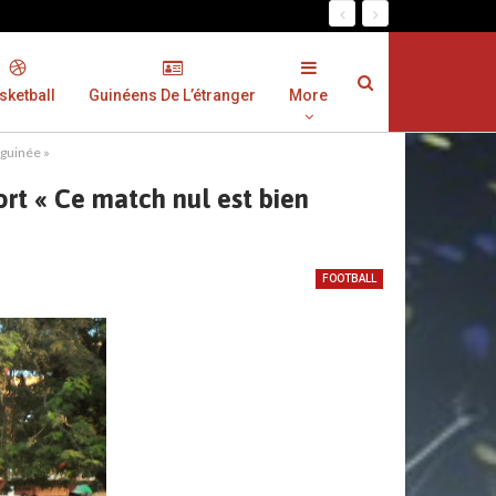
sketball
Guinéens De L’étranger
More
 guinée »
ort « Ce match nul est bien
FOOTBALL