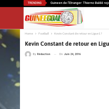
Guineen de l’Etranger: Thierno Baldé rej
TRENDING
Home
Football
Kevin Constant de retour en Ligue1 ?
Kevin Constant de retour en Lig
On
Juin 24, 2016
By
Rédaction