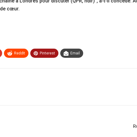
aine à Londres pour discuter (QPR, ndlr)", a-t-il concédé. Ava
 de cœur.
ReddIt
Pinterest
Email
R