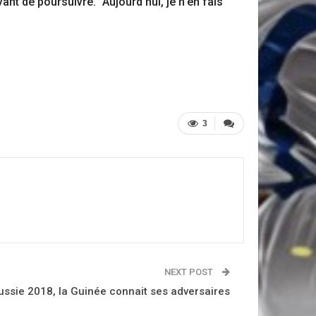
nt de poursuivre. "Aujourd'hui, je n'en fais
3
NEXT POST
ussie 2018, la Guinée connait ses adversaires