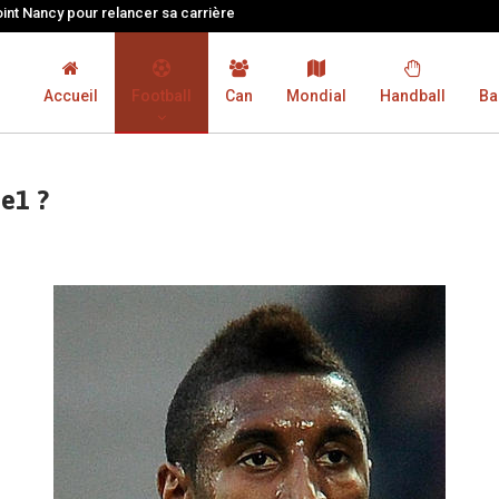
oint Nancy pour relancer sa carrière
Accueil
Football
Can
Mondial
Handball
Ba
ue1 ?