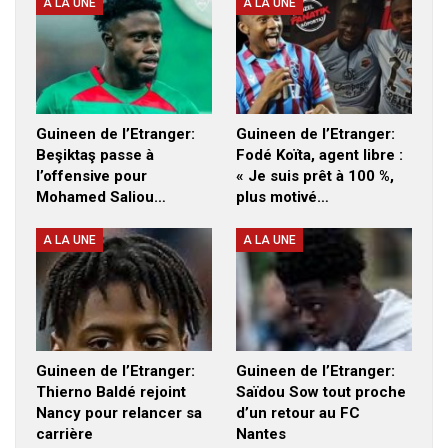
A LA UNE
A LA UNE
Guineen de l’Etranger:
Guineen de l’Etranger:
Beşiktaş passe à
Fodé Koïta, agent libre :
l’offensive pour
« Je suis prêt à 100 %,
Mohamed Saliou…
plus motivé…
A LA UNE
A LA UNE
Guineen de l’Etranger:
Guineen de l’Etranger:
Thierno Baldé rejoint
Saïdou Sow tout proche
Nancy pour relancer sa
d’un retour au FC
carrière
Nantes