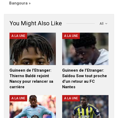
Bangoura »
You Might Also Like
All
A LA UNE
A LA UNE
Guineen de l’Etranger:
Guineen de l’Etranger:
Thierno Baldé rejoint
Saïdou Sow tout proche
Nancy pour relancer sa
d’un retour au FC
carrière
Nantes
A LA UNE
A LA UNE