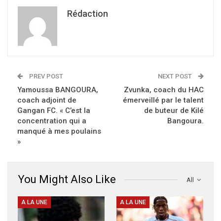
Rédaction
PREV POST
NEXT POST
Yamoussa BANGOURA,
Zvunka, coach du HAC
coach adjoint de
émerveillé par le talent
Gangan FC. « C’est la
de buteur de Kilé
concentration qui a
Bangoura.
manqué à mes poulains
»
You Might Also Like
All
A LA UNE
A LA UNE