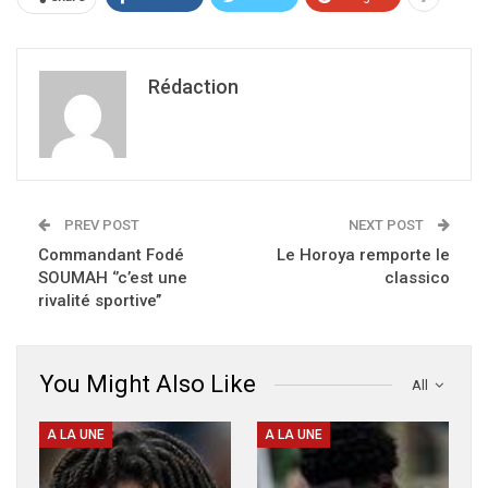
Rédaction
PREV POST
NEXT POST
Commandant Fodé
Le Horoya remporte le
SOUMAH ‘’c’est une
classico
rivalité sportive’’
You Might Also Like
All
A LA UNE
A LA UNE