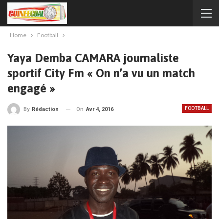
Home
Football
Yaya Demba CAMARA journaliste
sportif City Fm « On n’a vu un match
engagé »
FOOTBALL
On
Avr 4, 2016
By
Rédaction