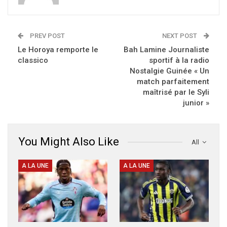
PREV POST
NEXT POST
Le Horoya remporte le
Bah Lamine Journaliste
classico
sportif à la radio
Nostalgie Guinée « Un
match parfaitement
maîtrisé par le Syli
junior »
You Might Also Like
All
A LA UNE
A LA UNE