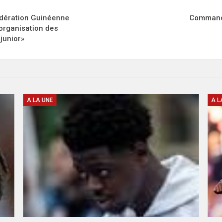
dération Guinéenne
Commandan
’organisation des
junior»
A LA UNE
A L