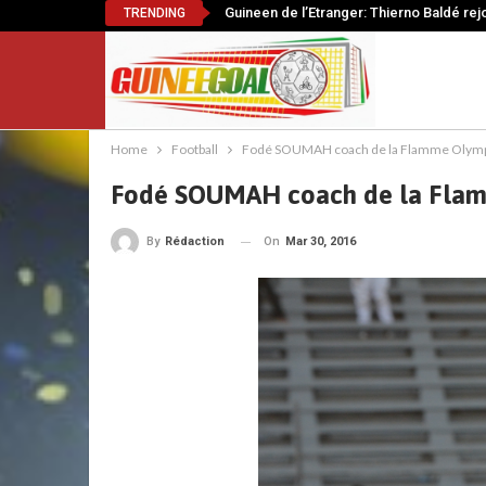
Guineen de l’Etranger: Thierno Baldé rej
TRENDING
Home
Football
Fodé SOUMAH coach de la Flamme Olympique
Fodé SOUMAH coach de la Flamme
On
Mar 30, 2016
By
Rédaction