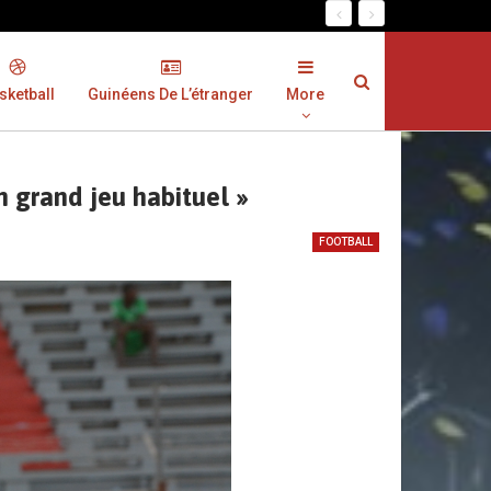
sketball
Guinéens De L’étranger
More
 grand jeu habituel »
FOOTBALL