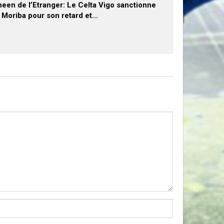
een de l’Etranger: Le Celta Vigo sanctionne
x Moriba pour son retard et…