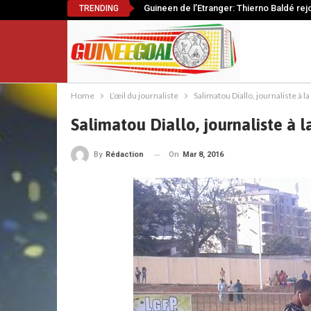
Guineen de l’Etranger: Thierno Baldé rej
TRENDING
Home
L’œil du journaliste
Salimatou Diallo, journaliste à 
Salimatou Diallo, journaliste à 
On
Mar 8, 2016
By
Rédaction