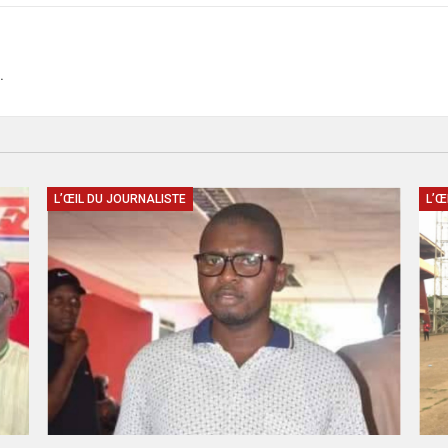
.
L’ŒIL DU JOURNALISTE
L’Œ