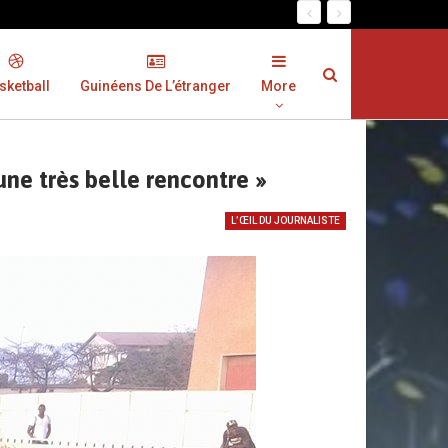
sketball
Guinéens De L’étranger
More
une très belle rencontre »
L’ŒIL DU JOURNALISTE