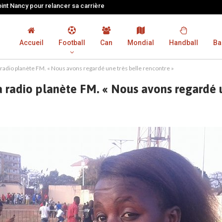
oint Nancy pour relancer sa carrière
Accueil
Football
Can
Mondial
Handball
Ba
la radio planète FM. « Nous avons regardé une très belle rencontre »
la radio planète FM. « Nous avons regardé 