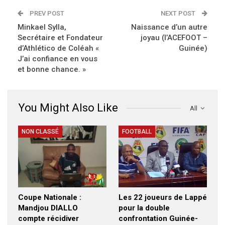
PREV POST
NEXT POST
Minkael Sylla,
Naissance d’un autre
Secrétaire et Fondateur
joyau (l’ACEFOOT –
d’Athlético de Coléah «
Guinée)
J’ai confiance en vous
et bonne chance. »
You Might Also Like
All
NON CLASSÉ
FOOTBALL
Coupe Nationale :
Les 22 joueurs de Lappé
Mandjou DIALLO
pour la double
compte récidiver
confrontation Guinée-