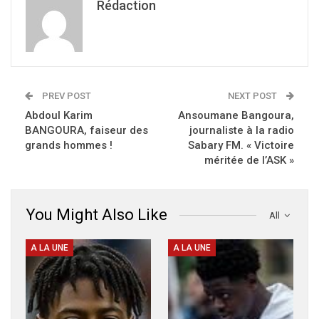
Rédaction
PREV POST
NEXT POST
Abdoul Karim
Ansoumane Bangoura,
BANGOURA, faiseur des
journaliste à la radio
grands hommes !
Sabary FM. « Victoire
méritée de l’ASK »
You Might Also Like
All
A LA UNE
A LA UNE