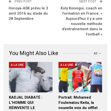
PREV POST
NEXT POST
Horoya-ASK prévu le 3
Koly Koivogui, coach en
avril 2016 au stade du
formation en France. «
28 Septembre.
Aujourd’hui il y a une
nouvelle méthode
d’entraînement dans le
football »
You Might Also Like
All
A LA UNE
A LA UNE
KADJAL DIABATÉ :
Portrait: Mohamed
L’HOMME QUI
Foulematou Keita, la
RÉINVENTE LE
nouvelle voix du sifflet