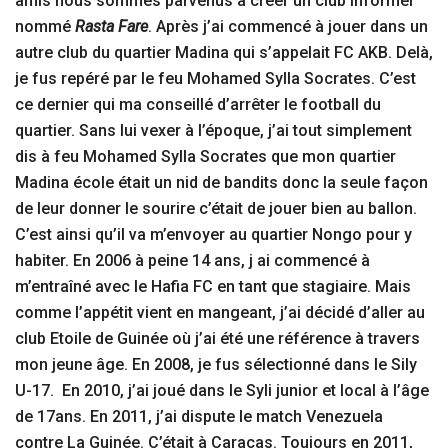
amis nous sommes parvenus à créer un club informel
nommé
Rasta Fare
. Après j’ai commencé à jouer dans un
autre club du quartier Madina qui s’appelait FC AKB. Delà,
je fus repéré par le feu Mohamed Sylla Socrates. C’est
ce dernier qui ma conseillé d’arrêter le football du
quartier. Sans lui vexer à l’époque, j’ai tout simplement
dis à feu Mohamed Sylla Socrates que mon quartier
Madina école était un nid de bandits donc la seule façon
de leur donner le sourire c’était de jouer bien au ballon.
C’est ainsi qu’il va m’envoyer au quartier Nongo pour y
habiter. En 2006 à peine 14 ans, j ai commencé à
m’entraîné avec le Hafia FC en tant que stagiaire. Mais
comme l’appétit vient en mangeant, j’ai décidé d’aller au
club Etoile de Guinée où j’ai été une référence à travers
mon jeune âge. En 2008, je fus sélectionné dans le Sily
U-17. En 2010, j’ai joué dans le Syli junior et local à l’âge
de 17ans. En 2011, j’ai dispute le match Venezuela
contre La Guinée. C’était à Caracas. Toujours en 2011,