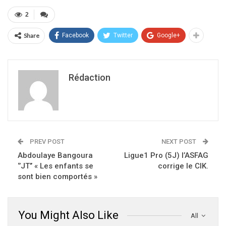
2
Share
Facebook
Twitter
Google+
Rédaction
PREV POST
NEXT POST
Abdoulaye Bangoura
Ligue1 Pro (5J) l’ASFAG
‘’JT’’ « Les enfants se
corrige le CIK.
sont bien comportés »
You Might Also Like
All