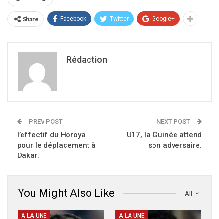
Share
Facebook
Twitter
Google+
Rédaction
PREV POST
NEXT POST
l’effectif du Horoya
U17, la Guinée attend
pour le déplacement à
son adversaire.
Dakar.
You Might Also Like
All
A LA UNE
A LA UNE