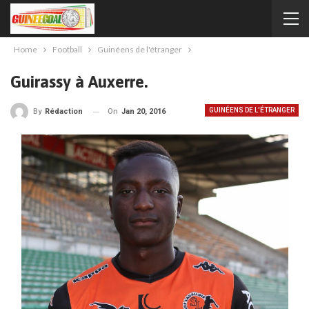
Home
Football
Guinéens de l'étranger
Guirassy à Auxerre.
GUINÉENS DE L'ÉTRANGER
On
Jan 20, 2016
By
Rédaction