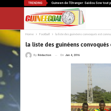
Guineen de l’Etranger: Saïdou Sow tout 
TRENDING
Home
Football
la liste des guinéens convoqués est connu
la liste des guinéens convoqués 
On
Jan 4, 2016
By
Rédaction