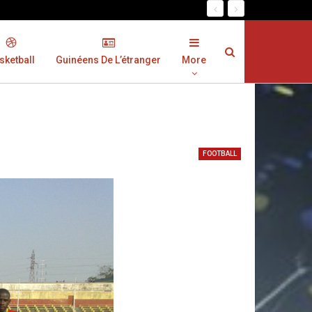
sketball
Guinéens De L’étranger
More
FOOTBALL