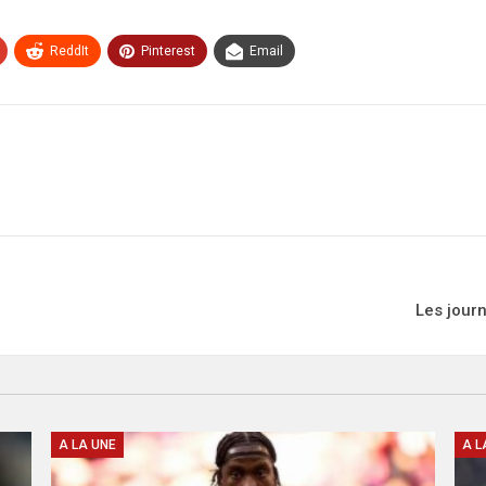
ReddIt
Pinterest
Email
Les journ
A LA UNE
A L