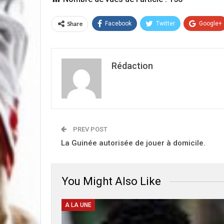
Share
Facebook
Twitter
Google+
Rédaction
PREV POST
La Guinée autorisée de jouer à domicile.
You Might Also Like
A LA UNE