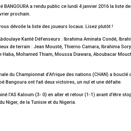
ppé BANGOURA a rendu public ce lundi 4 janvier 2016 la liste
vrier prochain.
ous dévoile la liste des joueurs locaux. Lisez plutôt !
, Abdoulaye Kanté Défenseurs : Ibrahima Aminata Condé, Ibra
ux de terrain : Jean Mousté, Thierno Camara, Ibrahima Sor
ace Haba, Mohamed Thiam, Moussa Diawara, Aboubacar Moucta
 finale du Championnat d’Afrique des nations (CHAN) a bouclé 
 Bangoura ont fait deux victoires, un nul et une défaite.
iné l’AS Kaloum (3- 0) en aller et retour (1-1) avant d’être st
 Niger, de la Tunisie et du Nigeria.