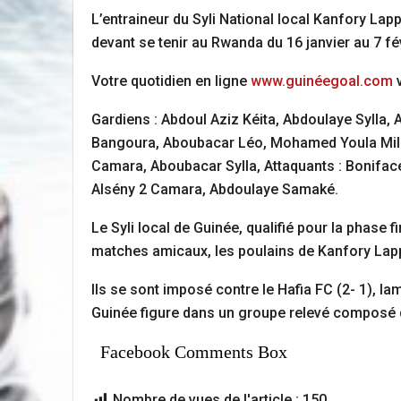
L’entraineur du Syli National local Kanfory La
devant se tenir au Rwanda du 16 janvier au 7 fé
Votre quotidien en ligne
www.guinéegoal.com
v
Gardiens : Abdoul Aziz Kéita, Abdoulaye Sylla
Bangoura, Aboubacar Léo, Mohamed Youla Milie
Camara, Aboubacar Sylla, Attaquants : Bonif
Alsény 2 Camara, Abdoulaye Samaké.
Le Syli local de Guinée, qualifié pour la phase
matches amicaux, les poulains de Kanfory Lappé
Ils se sont imposé contre le Hafia FC (2- 1), lam
Guinée figure dans un groupe relevé composé du
Facebook Comments Box
Nombre de vues de l'article :
150