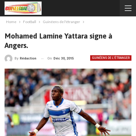
Home
Football
Guinéens de l'étranger
Mohamed Lamine Yattara signe à
Angers.
GUINÉENS DE L'ÉTRANGER
On
Déc 30, 2015
By
Rédaction