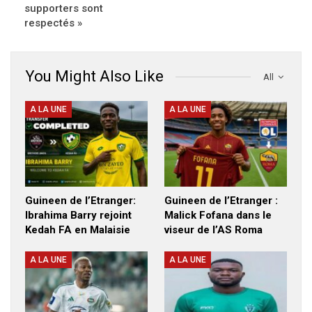
supporters sont
respectés »
You Might Also Like
All
A LA UNE
A LA UNE
Guineen de l’Etranger:
Guineen de l’Etranger :
Ibrahima Barry rejoint
Malick Fofana dans le
Kedah FA en Malaisie
viseur de l’AS Roma
A LA UNE
A LA UNE