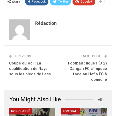
Share
Facebook
Twitter
Google+
Rédaction
PREV POST
NEXT POST
Coupe du Roi : La
Football : ligue1 (J 2)
qualification de Rayo
Gangan FC s’impose
sous les pieds de Lass
face au Hafia FC à
domicile
You Might Also Like
All
NON CLASSÉ
FOOTBALL